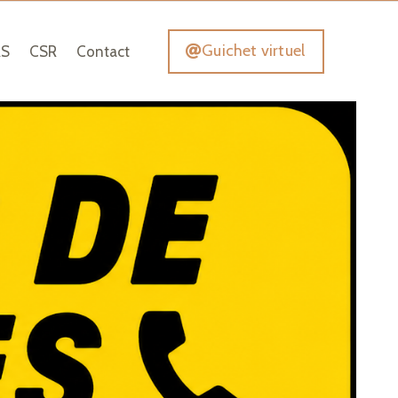
Guichet virtuel
AS
CSR
Contact