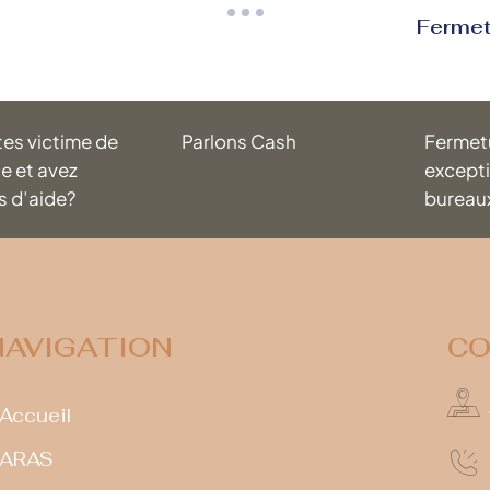
Fermet
tes victime de
Parlons Cash
Fermet
e et avez
excepti
s d’aide?
bureau
NAVIGATION
CO
Accueil
ARAS